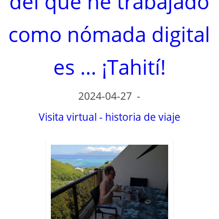
del que he trabajado
d
como nómada digital
e
es ... ¡Tahití!
o
2024-04-27
-
Visita virtual - historia de viaje