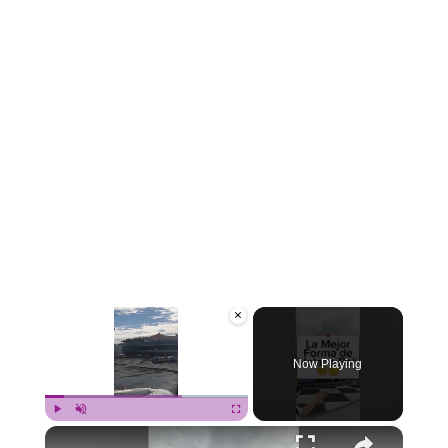
×
Now Playing
×
Play
Unmute
Fullscreen