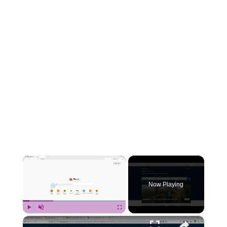
×
Now Playing
×
Play
Unmute
Fullscreen