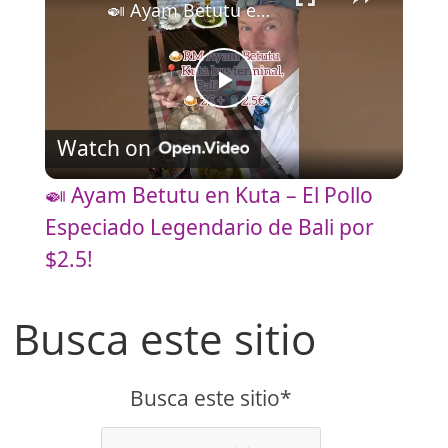
🍛 Ayam Betutu en Kuta – El Pollo Especiado Legendario de Bali por $2.5!
P
Watch on
l
🍛 Ayam Betutu en Kuta – El Pollo
a
Especiado Legendario de Bali por
$2.5!
y
Busca este sitio
V
Busca este sitio*
i