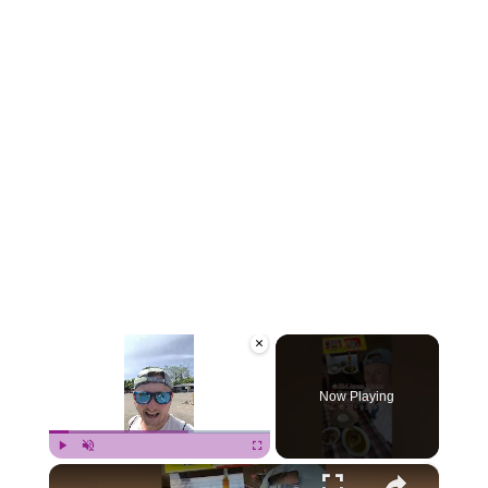
×
Now Playing
×
Play
Unmute
Fullscreen