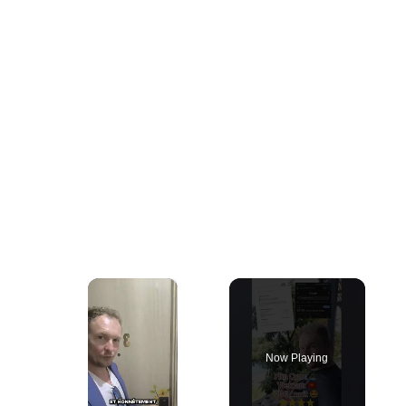
×
Now Playing