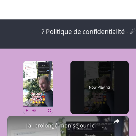
? Politique de confidentialité
-
☄
×
Now Playing
×
Play
Unmute
Fullscreen
J’ai prolongé mon séjour ici – Tom Hill Resort & Spa à Phu Quoc 🏝️