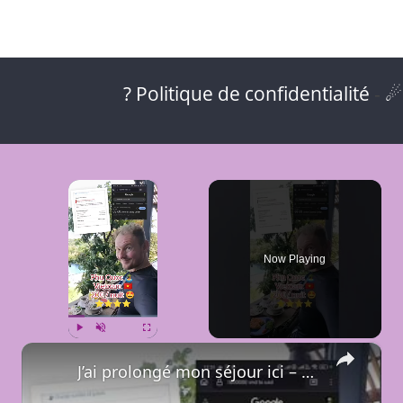
? Politique de confidentialité
-
☄
×
Now Playing
×
Play
Unmute
Fullscreen
J’ai prolongé mon séjour ici – Tom Hill Resort & Spa à Phu Quoc 🏝️