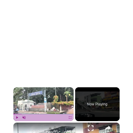
×
Now Playing
×
Play
Unmute
Fullscreen
Calm traffic in Saigon