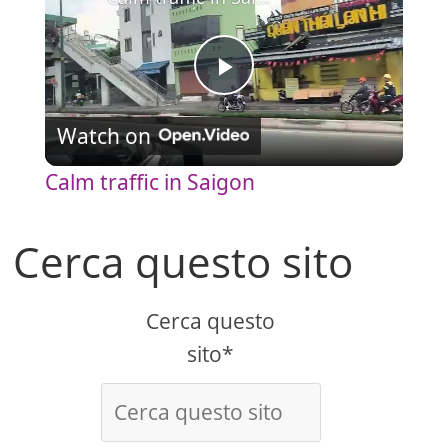
P
Watch on
l
Calm traffic in Saigon
a
Cerca questo sito
y
Cerca questo
V
sito*
i