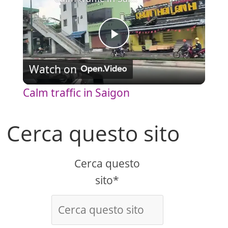
P
Watch on
l
Calm traffic in Saigon
a
Cerca questo sito
y
Cerca questo
V
sito*
i