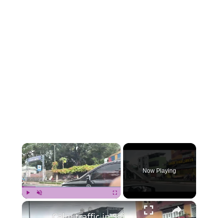
×
Now Playing
×
Play
Unmute
Fullscreen
Calm traffic in Saigon