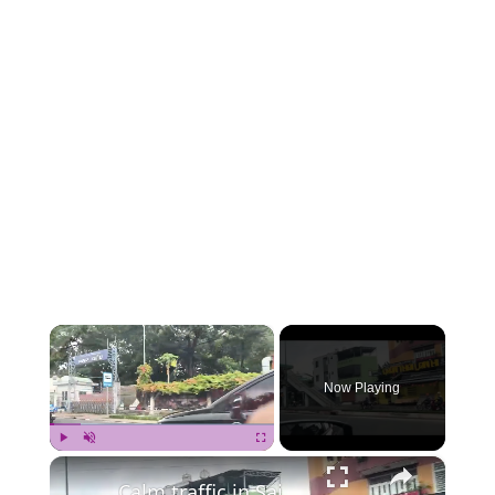
×
Now Playing
×
Play
Unmute
Fullscreen
Calm traffic in Saigon