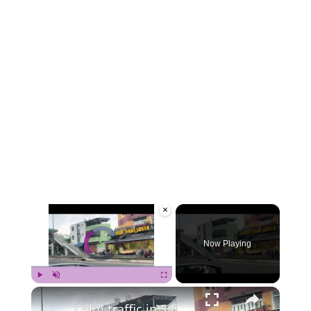
×
Video Player is loading.
Now Playing
×
Play
Unmute
Fullscreen
Calm traffic in Saigon