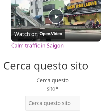
P
Watch on
l
Calm traffic in Saigon
a
Cerca questo sito
y
Cerca questo
V
sito*
i