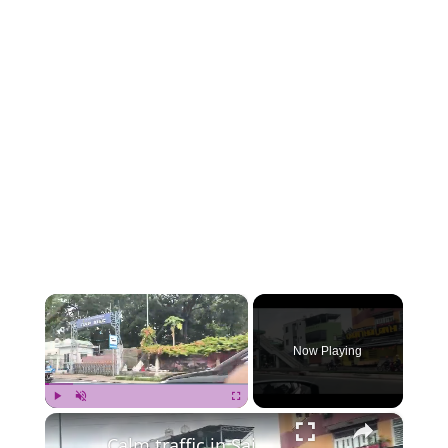
×
Now Playing
×
Play
Unmute
Fullscreen
Calm traffic in Saigon