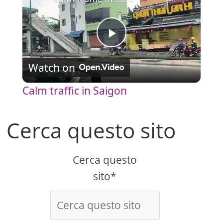
P
Watch on
l
Calm traffic in Saigon
a
Cerca questo sito
y
Cerca questo
V
sito*
i