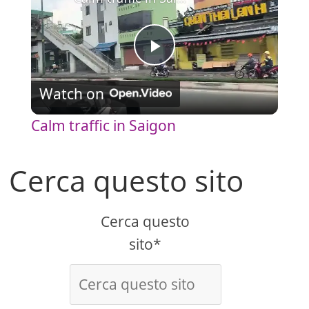
P
Watch on
l
Calm traffic in Saigon
a
Cerca questo sito
y
Cerca questo
V
sito*
i