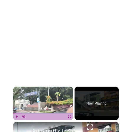
×
Now Playing
×
Play
Unmute
Fullscreen
Calm traffic in Saigon