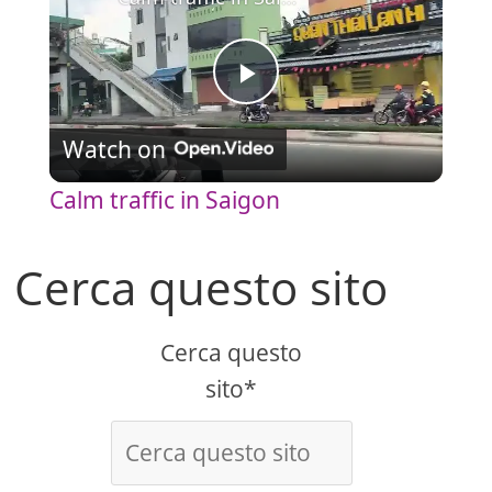
P
Watch on
l
Calm traffic in Saigon
a
Cerca questo sito
y
Cerca questo
V
sito*
i