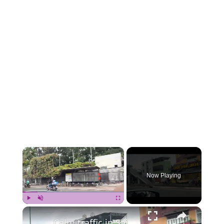
×
Now Playing
×
Play
Unmute
Fullscreen
Calm traffic in Saigon