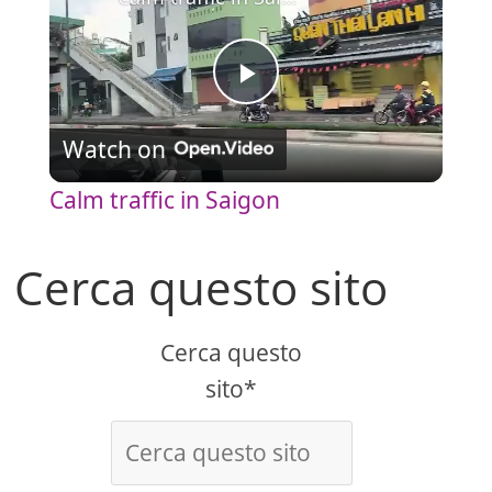
P
Watch on
l
Calm traffic in Saigon
a
Cerca questo sito
y
Cerca questo
V
sito*
i