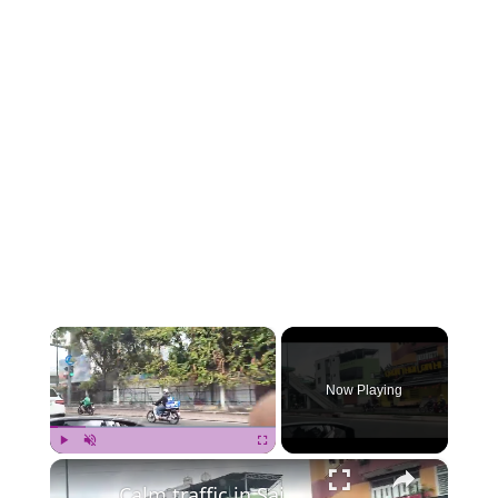
×
Now Playing
×
Play
Unmute
Fullscreen
Calm traffic in Saigon