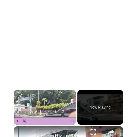
×
Now Playing
×
Play
Unmute
Fullscreen
Calm traffic in Saigon