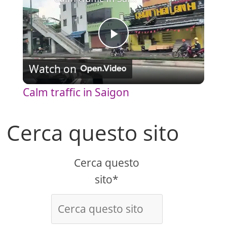
P
Watch on
l
Calm traffic in Saigon
a
Cerca questo sito
y
Cerca questo
V
sito*
i