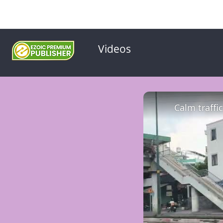
Videos
Calm traffi