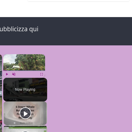
ubblicizza qui
×
×
Play
Unmute
Fullscreen
Now Playing