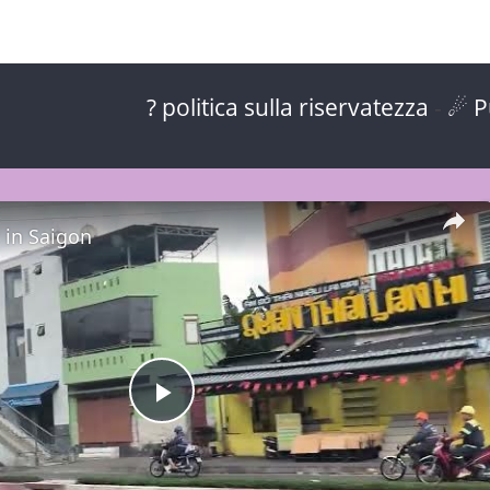
? politica sulla riservatezza
-
☄ P
c in Saigon
P
l