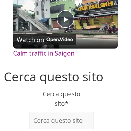
P
Watch on
l
Calm traffic in Saigon
a
Cerca questo sito
y
Cerca questo
V
sito*
i