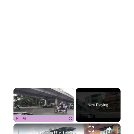
×
Now Playing
×
Play
Unmute
Fullscreen
Calm traffic in Saigon