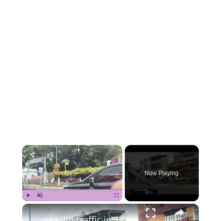
×
Now Playing
×
Play
Unmute
Fullscreen
Calm traffic in Saigon