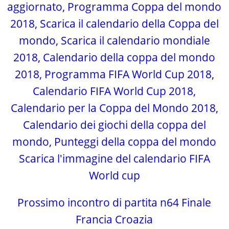
d
e
o
Scarica l'immagine del calendario FIFA
World cup
Prossimo incontro di partita n64 Finale
Francia Croazia