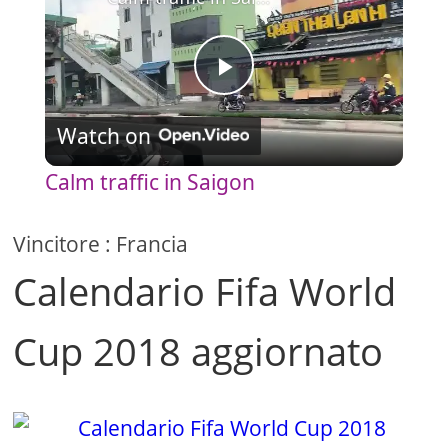
P
Watch on
l
Calm traffic in Saigon
a
Vincitore : Francia
y
Calendario Fifa World
V
Cup 2018 aggiornato
i