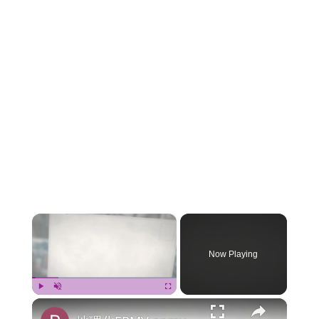
×
Now Playing
×
Play
Unmute
Fullscreen