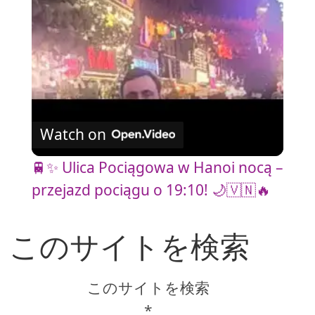
a
y
V
Watch on
i
🚆✨ Ulica Pociągowa w Hanoi nocą –
przejazd pociągu o 19:10! 🌙🇻🇳🔥
d
このサイトを検索
e
o
このサイトを検索
*