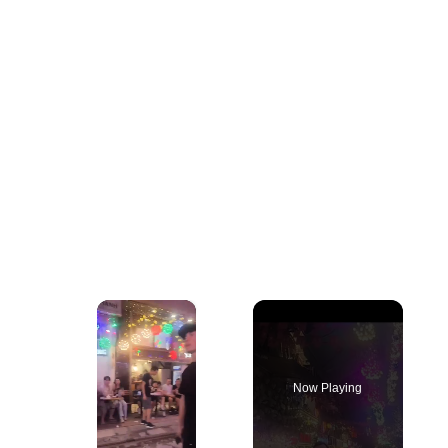
×
Now Playing