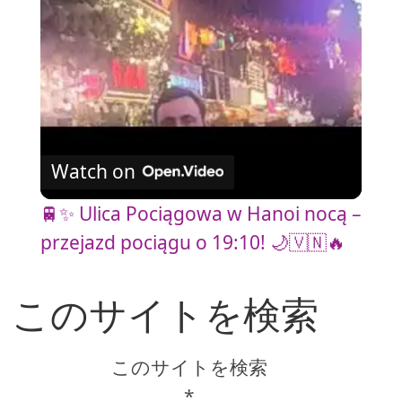
a
y
V
Watch on
i
🚆✨ Ulica Pociągowa w Hanoi nocą –
przejazd pociągu o 19:10! 🌙🇻🇳🔥
d
このサイトを検索
e
o
このサイトを検索
*