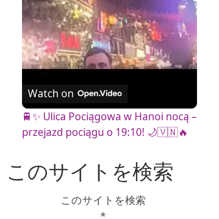
a
y
V
Watch on
i
🚆✨ Ulica Pociągowa w Hanoi nocą –
przejazd pociągu o 19:10! 🌙🇻🇳🔥
d
このサイトを検索
e
o
このサイトを検索
*