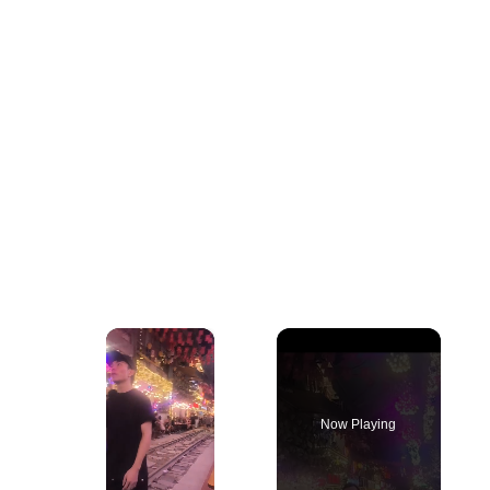
×
Now Playing