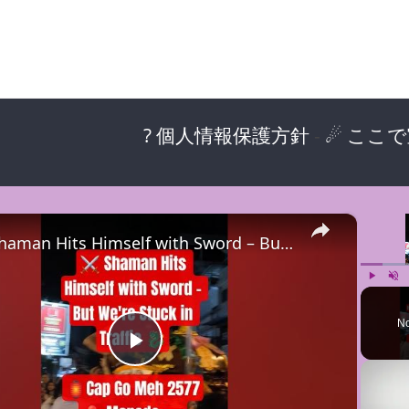
? 個人情報保護方針
-
☄ ここ
×
⚔️ Shaman Hits Himself with Sword – But We're Stuck in Traffic 🐉
Play
Unm
No
P