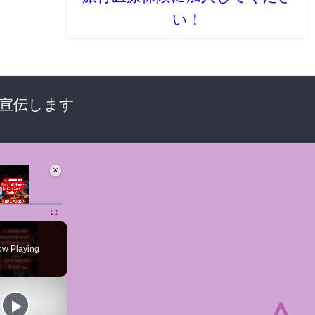
い！
で宣伝します
×
ute
Fullscreen
w Playing
⩓