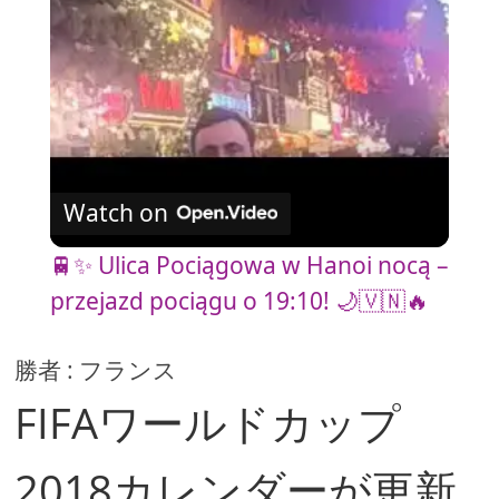
a
y
V
Watch on
i
🚆✨ Ulica Pociągowa w Hanoi nocą –
przejazd pociągu o 19:10! 🌙🇻🇳🔥
d
勝者 : フランス
e
FIFAワールドカップ
o
2018カレンダーが更新