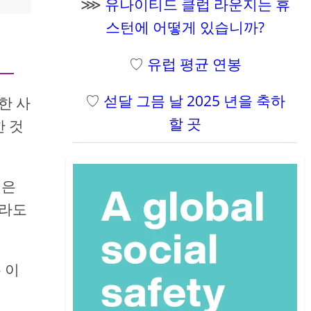
⋙
유나이티드 클럽 라운지는 휴
스턴에 어떻게 있습니까?
♡
유럽 ​​평균 연봉
♡
섣달 그믐 날 2025 년을 축하
한 사
할 곳
한 것
것은
나라도
 이