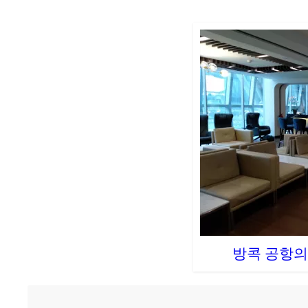
V
i
d
e
o
방콕 공항의 P