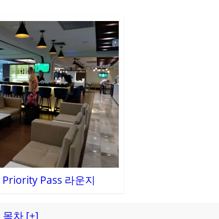
riority Pass 라운지
목차 [+]