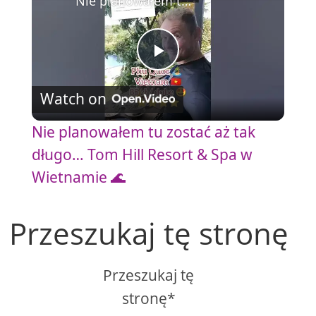
Nie planowałem tu zostać aż tak długo… Tom Hill Resort & Spa w Wietnamie 🌊
P
Watch on
l
Nie planowałem tu zostać aż tak
a
długo… Tom Hill Resort & Spa w
Wietnamie 🌊
y
Przeszukaj tę stronę
V
Przeszukaj tę
i
stronę*