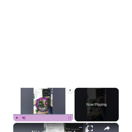
×
Video Player is loading.
Now Playing
×
Play
Unmute
Fullscreen