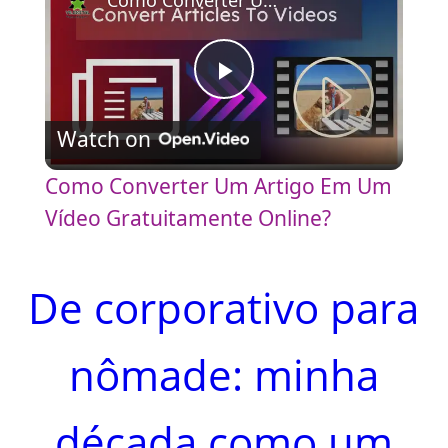
Como Converter Um Artigo Em Um Vídeo Gratuitamente Online?
P
Watch on
l
Como Converter Um Artigo Em Um
a
Vídeo Gratuitamente Online?
y
De corporativo para
V
nômade: minha
i
década como um