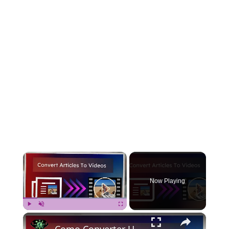
×
Now Playing
×
Play
Unmute
Fullscreen