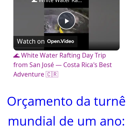
🌊 White Water Rafting Day Trip from San José — Costa Rica's Best Adventure 🇨🇷
P
Watch on
l
🌊 White Water Rafting Day Trip
a
from San José — Costa Rica's Best
Adventure 🇨🇷
y
Orçamento da turnê
V
mundial de um ano:
i