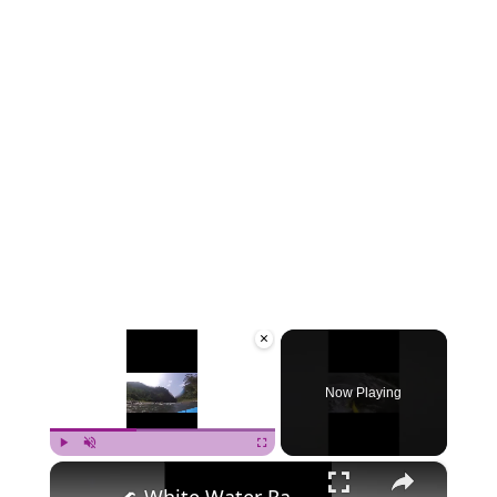
×
Now Playing
×
Play
Unmute
Fullscreen