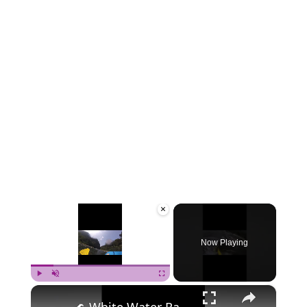
×
Now Playing
×
Play
Unmute
Fullscreen