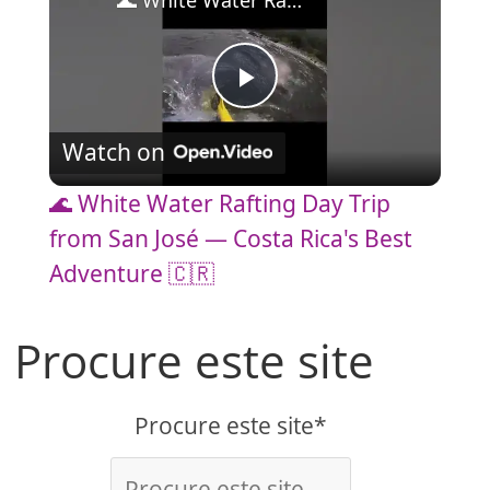
🌊 White Water Rafting Day Trip from San José — Costa Rica's Best Adventure 🇨🇷
P
Watch on
l
🌊 White Water Rafting Day Trip
a
from San José — Costa Rica's Best
Adventure 🇨🇷
y
Procure este site
V
Procure este site*
i