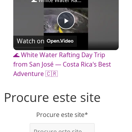
🌊 White Water Rafting Day Trip from San José — Costa Rica's Best Adventure 🇨🇷
P
Watch on
l
🌊 White Water Rafting Day Trip
a
from San José — Costa Rica's Best
Adventure 🇨🇷
y
Procure este site
V
Procure este site*
i