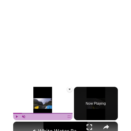
×
Now Playing
×
Play
Unmute
Fullscreen