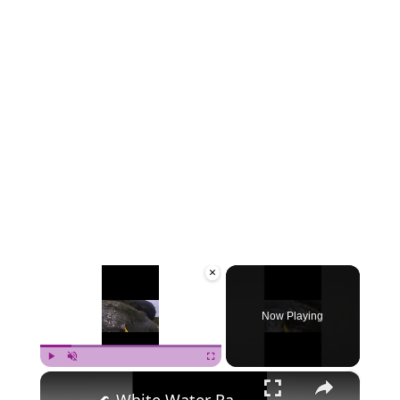
×
Now Playing
×
Play
Unmute
Fullscreen