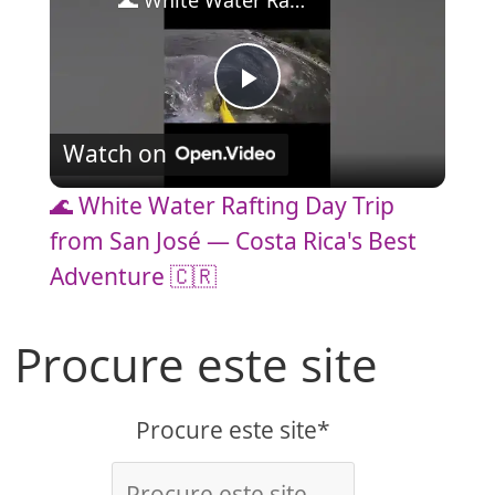
🌊 White Water Rafting Day Trip from San José — Costa Rica's Best Adventure 🇨🇷
P
Watch on
l
🌊 White Water Rafting Day Trip
a
from San José — Costa Rica's Best
Adventure 🇨🇷
y
Procure este site
V
Procure este site*
i