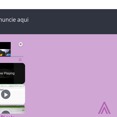
nuncie aqui
×
ute
Fullscreen
w Playing
⩓