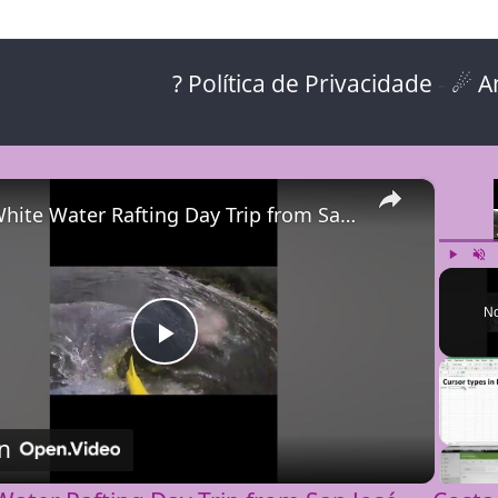
? Política de Privacidade
-
☄ A
×
🌊 White Water Rafting Day Trip from San José — Costa Rica's Best Adventure 🇨🇷
Play
Unm
No
P
l
n
a