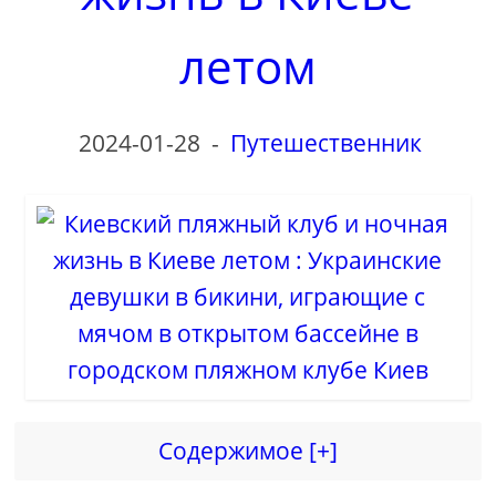
d
летом
e
o
2024-01-28
-
Путешественник
Содержимое [+]