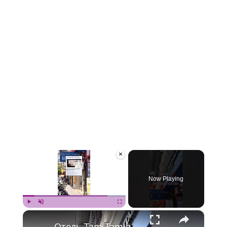
×
Now Playing
×
Play
Unmute
Fullscreen
Отель Tam Tam в Ханое – Номер в Старом квартале✨ й