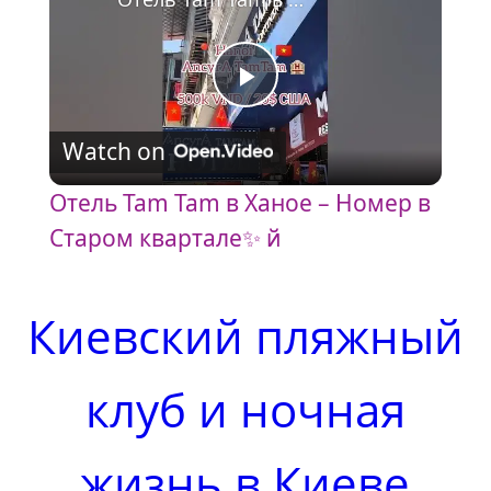
P
Watch on
l
Отель Tam Tam в Ханое – Номер в
a
Старом квартале✨ й
y
Киевский пляжный
V
клуб и ночная
i
жизнь в Киеве