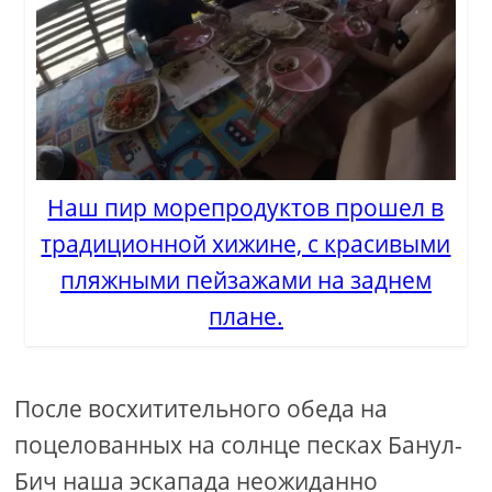
Наш пир морепродуктов прошел в
традиционной хижине, с красивыми
пляжными пейзажами на заднем
плане.
После восхитительного обеда на
поцелованных на солнце песках Банул-
Бич наша эскапада неожиданно