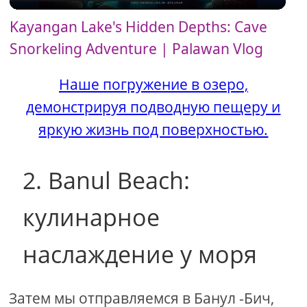
Kayangan Lake's Hidden Depths: Cave
a
Snorkeling Adventure | Palawan Vlog
y
Наше погружение в озеро,
демонстрируя подводную пещеру и
V
яркую жизнь под поверхностью.
i
2. Banul Beach:
d
кулинарное
e
наслаждение у моря
o
Затем мы отправляемся в Банул -Бич,