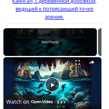
Каянган, с деревянной дорожкой,
ведущей к потрясающей точке
зрения.
Now Playing
Kayangan Lake's Hidden Depths: Cave Snork
P
Watch on
l