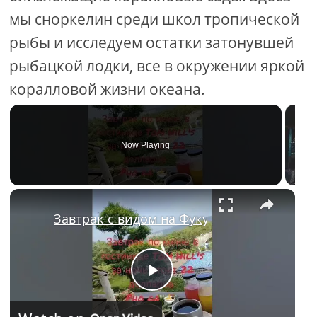
мы сноркелин среди школ тропической
рыбы и исследуем остатки затонувшей
рыбацкой лодки, все в окружении яркой
коралловой жизни океана.
Now Playing
Завтрак с видом на Фукуоке 🌴🍜Идеально
P