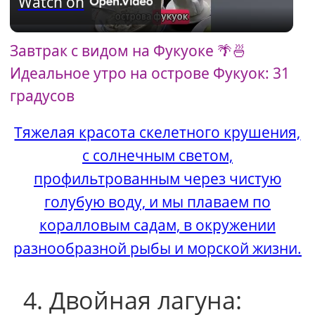
Watch on
l
Завтрак с видом на Фукуоке 🌴🍜
a
Идеальное утро на острове Фукуок: 31
y
градусов
Тяжелая красота скелетного крушения,
V
с солнечным светом,
профильтрованным через чистую
i
голубую воду, и мы плаваем по
d
коралловым садам, в окружении
разнообразной рыбы и морской жизни.
e
4. Двойная лагуна:
o