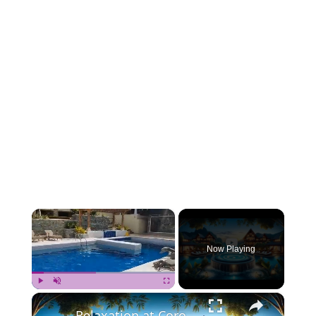
×
Now Playing
×
Play
Unmute
Fullscreen
Relaxation at Coron Westown resort 🍹