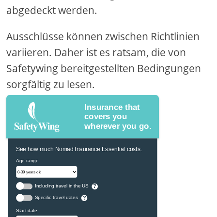
abgedeckt werden.
Ausschlüsse können zwischen Richtlinien
variieren. Daher ist es ratsam, die von
Safetywing bereitgestellten Bedingungen
sorgfältig zu lesen.
Insurance that
covers you
wherever you go.
See how much Nomad Insurance Essential costs:
Age range
Including travel in the US
?
Specific travel dates
?
Start date