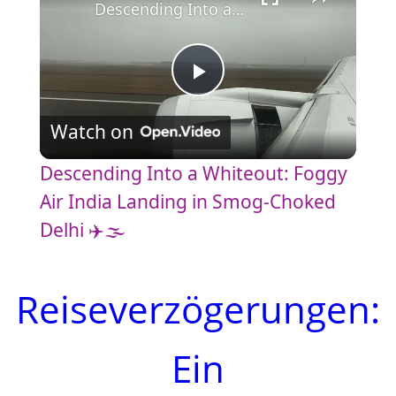
Descending Into a Whiteout: Foggy Air India Landing in Smog-Choked Delhi ✈️🌫️
P
Watch on
l
Descending Into a Whiteout: Foggy
a
Air India Landing in Smog-Choked
Delhi ✈️🌫️
y
Reiseverzögerungen:
V
Ein
i