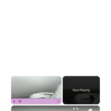
×
Now Playing
×
Play
Unmute
Fullscreen