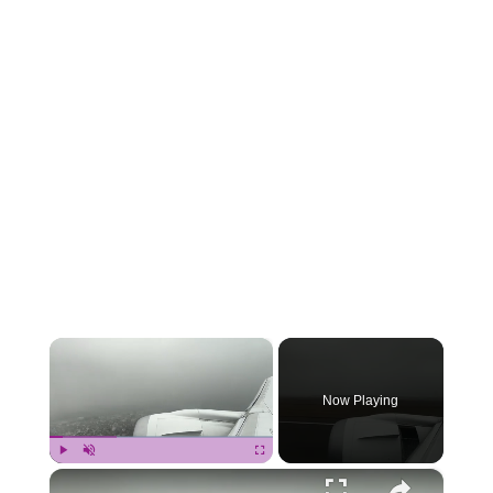
×
Now Playing
×
Play
Unmute
Fullscreen