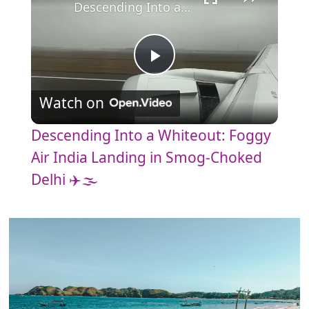
Descending Into a Whiteout: Foggy Air India Landing in Smog-Choked Delhi ✈️🌫️
P
Watch on
l
Descending Into a Whiteout: Foggy
a
Air India Landing in Smog-Choked
Delhi ✈️🌫️
y
V
i