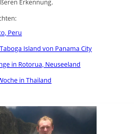
rößeren Erkennung.
chten:
co, Peru
h Taboga Island von Panama City
nge in Rotorua, Neuseeland
Woche in Thailand