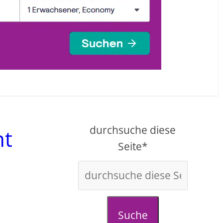
durchsuche diese
nt
Seite*
Suche