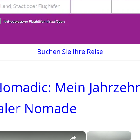
Buchen Sie Ihre Reise
Nomadic: Mein Jahrzeh
italer Nomade
×
×