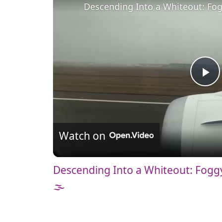
Descending Into a Whiteout: Fog
P
l
Watch on
a
Descending Into a Whiteout: Foggy
y
🌫️
V