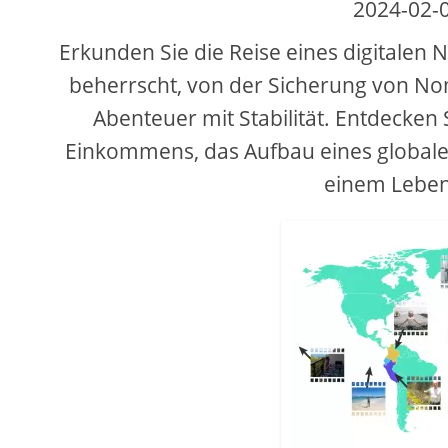
2024-02-
i
Erkunden Sie die Reise eines digitalen
d
beherrscht, von der Sicherung von No
Abenteuer mit Stabilität. Entdecken 
e
Einkommens, das Aufbau eines globale
einem Leben
o