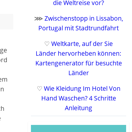
die Weltreise vor?
⋙
Zwischenstopp in Lissabon,
Portugal mit Stadtrundfahrt
♡
Weltkarte, auf der Sie
ige
Länder hervorheben können:
ord
Kartengenerator für besuchte
Länder
dem
♡
Wie Kleidung Im Hotel Von
en
Hand Waschen? 4 Schritte
Anleitung
ch
e