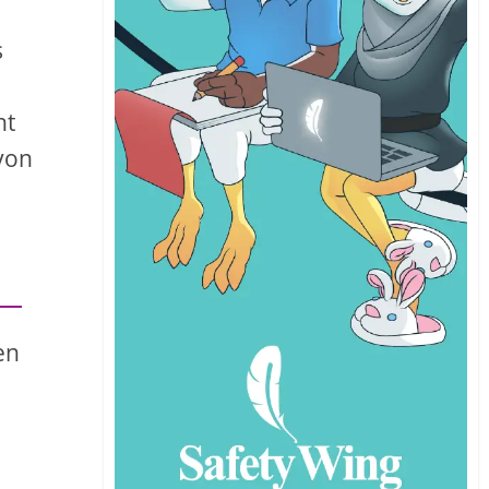
s
ht
von
en