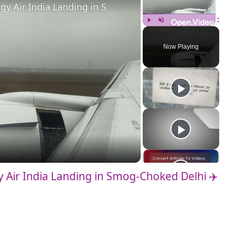
gy Air India Landing in Smog-Choked Delhi ✈️🌫️
Play
Unmute
Fulls
Now Playing
 Air India Landing in Smog-Choked Delhi ✈️