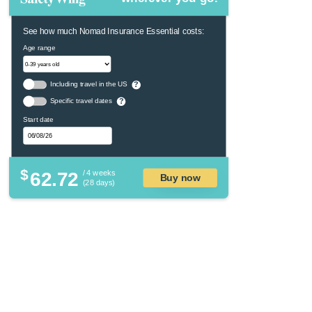
See how much Nomad Insurance Essential costs:
Age range
Including travel in the US
?
Specific travel dates
?
Start date
$
62.72
/ 4 weeks
Buy now
(28 days)