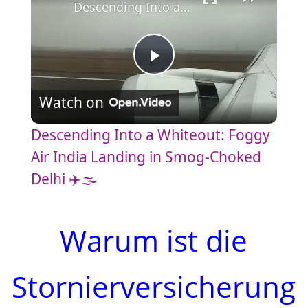
Descending Into a Whiteout: Foggy Air India Landing in Smog-Choked Delhi ✈️🌫️
P
Watch on
l
Descending Into a Whiteout: Foggy
a
Air India Landing in Smog-Choked
Delhi ✈️🌫️
y
Warum ist die
V
Stornierversicherung
i