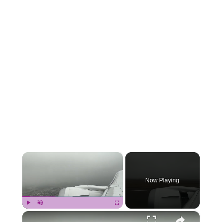
×
Now Playing
×
Play
Unmute
Fullscreen