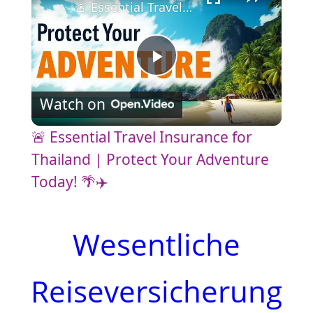
🚨 Essential Travel Insurance for Thailand | Protect Your Adventure Today! 🌴✈️
P
Watch on
l
🚨 Essential Travel Insurance for
a
Thailand | Protect Your Adventure
Today! 🌴✈️
y
Wesentliche
V
Reiseversicherung
i