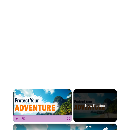
×
Now Playing
×
Play
Unmute
Fullscreen