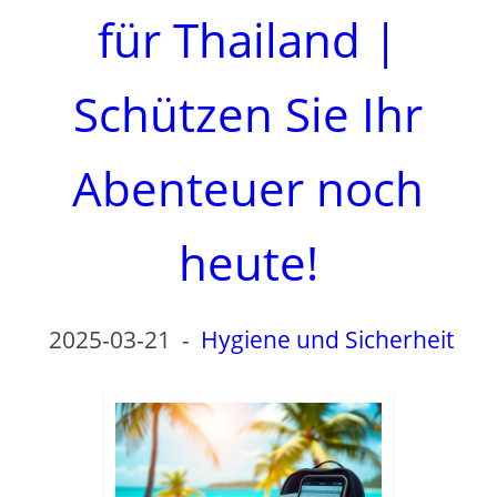
d
für Thailand |
e
Schützen Sie Ihr
o
Abenteuer noch
heute!
2025-03-21
-
Hygiene und Sicherheit