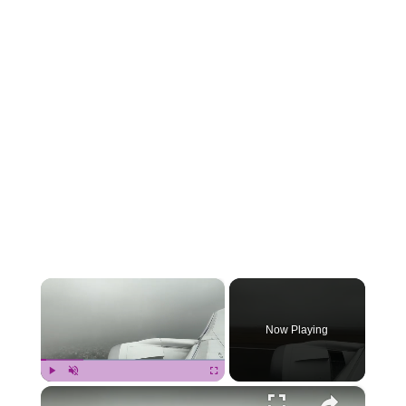
×
Now Playing
×
Play
Unmute
Fullscreen