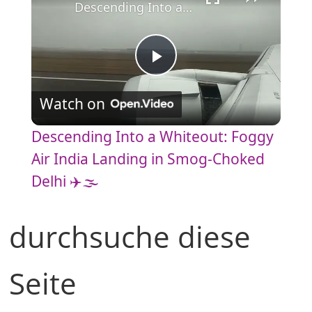
Descending Into a Whiteout: Foggy Air India Landing in Smog-Choked Delhi ✈️🌫️
P
Watch on
l
Descending Into a Whiteout: Foggy
a
Air India Landing in Smog-Choked
Delhi ✈️🌫️
y
durchsuche diese
V
Seite
i