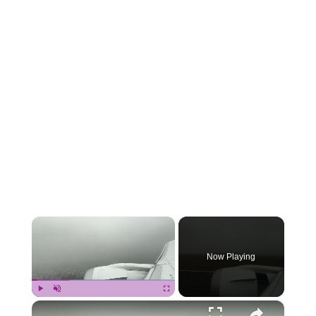
×
Now Playing
×
Play
Unmute
Fullscreen