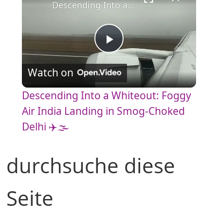
Descending Into a Whiteout: Foggy Air India Landing in Smog-Choked Delhi ✈️🌫️
P
Watch on
l
Descending Into a Whiteout: Foggy
a
Air India Landing in Smog-Choked
Delhi ✈️🌫️
y
durchsuche diese
V
Seite
i