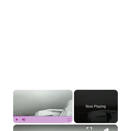
×
Now Playing
×
Play
Unmute
Fullscreen