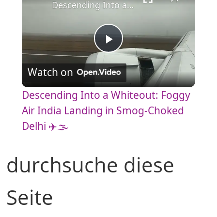
Descending Into a Whiteout: Foggy Air India Landing in Smog-Choked Delhi ✈️🌫️
P
Watch on
l
Descending Into a Whiteout: Foggy
a
Air India Landing in Smog-Choked
Delhi ✈️🌫️
y
durchsuche diese
V
Seite
i