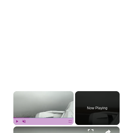
×
Now Playing
×
Play
Unmute
Fullscreen