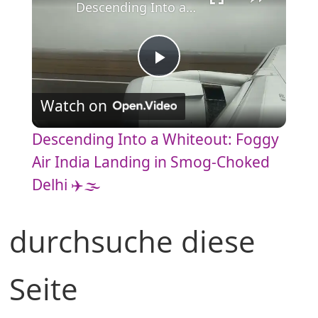
Descending Into a Whiteout: Foggy Air India Landing in Smog-Choked Delhi ✈️🌫️
P
Watch on
l
Descending Into a Whiteout: Foggy
a
Air India Landing in Smog-Choked
Delhi ✈️🌫️
y
durchsuche diese
V
Seite
i