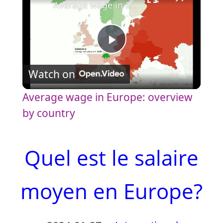
Average wage in Europe: overview by country
P
Watch on
l
Average wage in Europe: overview
a
by country
y
Quel est le salaire
V
moyen en Europe?
i