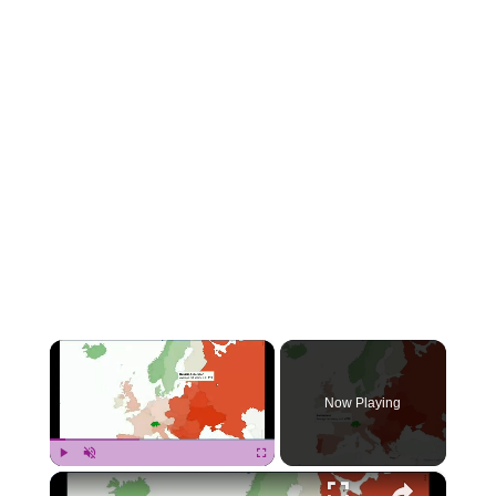
×
Now Playing
×
Play
Unmute
Fullscreen