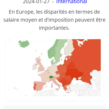
2024-01-27
-
International
d
En Europe, les disparités en termes de
e
salaire moyen et d’imposition peuvent être
importantes.
o