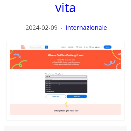
d
vita
e
2024-02-09
-
Internazionale
o