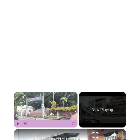
×
Now Playing
×
Play
Unmute
Fullscreen
Calm traffic in Saigon