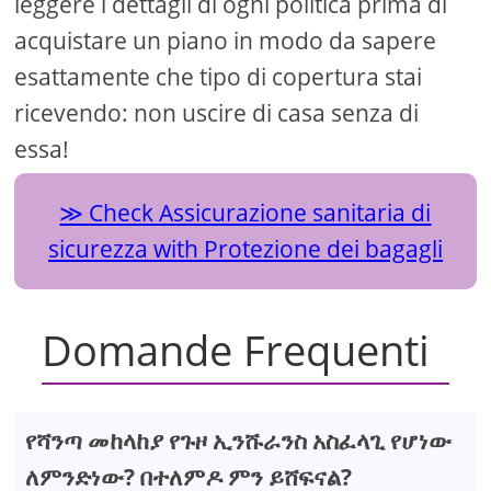
leggere i dettagli di ogni politica prima di
acquistare un piano in modo da sapere
esattamente che tipo di copertura stai
ricevendo: non uscire di casa senza di
essa!
Check Assicurazione sanitaria di
sicurezza with Protezione dei bagagli
Domande Frequenti
የሻንጣ መከላከያ የጉዞ ኢንሹራንስ አስፈላጊ የሆነው
ለምንድነው? በተለምዶ ምን ይሸፍናል?