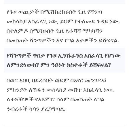
የጉዞ ወጪዎች በሚሽከረከሩበት ጊዜ የሻንጣ
መከላከያ አስፈላጊ ነው, ይህም የተለመደ ጉዳይ ነው.
በተለምዶ በሚጓዙበት ጊዜ ለቆሻሻ ማካካሻን
በመስጠት ሻንጣዎችን እና የግል እቃዎችን ይሸፍናል.
የሻንጣዎች ጥበቃ የጉዞ ኢንሹራንስ አስፈላጊ የሆነው
ለምንድነውስ? ምን ዓይነት ክስተቶች ይሸፍናል?
በወር አበባ, በደረሰበት ወይም በአየር መንገዶቹ
ምክንያት ለሽፋን መከላከያ መሸጥ አስፈላጊ ነው.
ለተጓዥዎች የአእምሮ ሰላም በመስጠት ለግል
ንብረቶች ካሳን ያረጋግጣል.