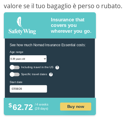
valore se il tuo bagaglio è perso o rubato.
Insurance that
covers you
wherever you go.
See how much Nomad Insurance Essential costs:
Age range
Including travel in the US
?
Specific travel dates
?
Start date
$
62.72
/ 4 weeks
Buy now
(28 days)