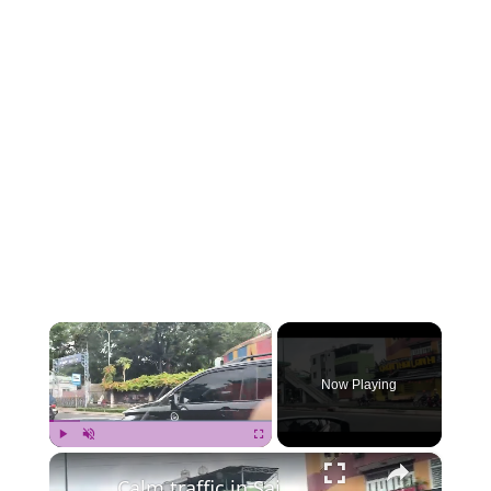
×
Now Playing
×
Play
Unmute
Fullscreen
Calm traffic in Saigon