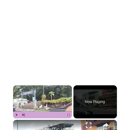
×
Now Playing
×
Play
Unmute
Fullscreen
Calm traffic in Saigon