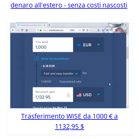
denaro all'estero - senza costi nascosti
Trasferimento WISE da 1000 € a
1132,95 $