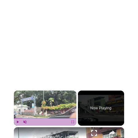
×
Now Playing
×
Play
Unmute
Fullscreen
Calm traffic in Saigon