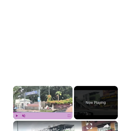
×
Now Playing
×
Play
Unmute
Fullscreen
Calm traffic in Saigon