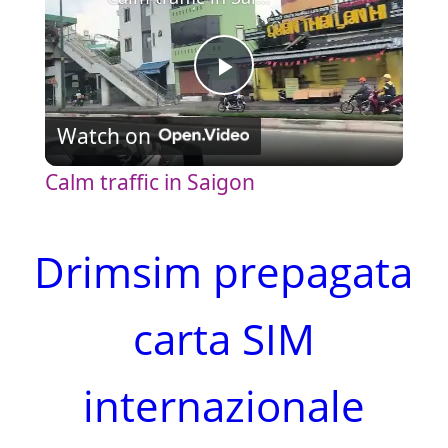
P
Watch on
l
Calm traffic in Saigon
a
Drimsim prepagata
y
carta SIM
V
i
internazionale