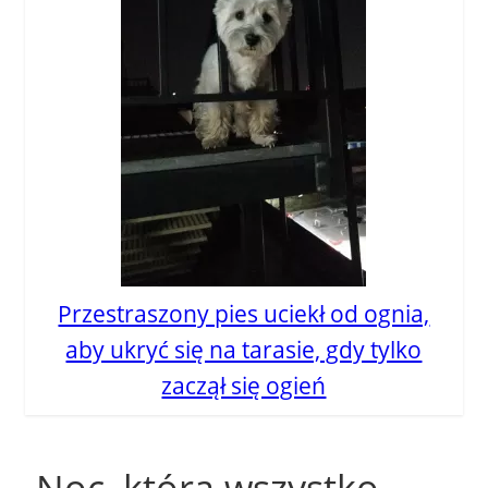
Przestraszony pies uciekł od ognia,
aby ukryć się na tarasie, gdy tylko
zaczął się ogień