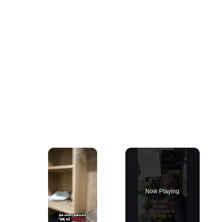
×
Now Playing