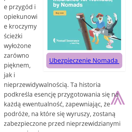
e przygód i
opiekunowi
e kroczymy
ścieżki
wyłożone
zarówno
Ubezpieczenie Nomada
pięknem,
jak i
⩓
nieprzewidywalnością. Ta historia
podkreśla esencję przygotowania się na
każdą ewentualność, zapewniając, że
podróże, na które się wyruszy, zostaną
zabezpieczone przed nieprzewidzianymi